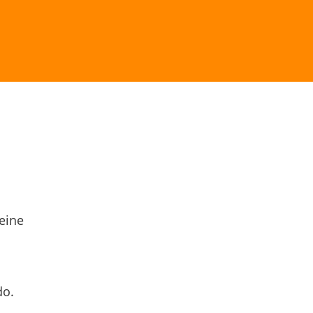
eine
do.