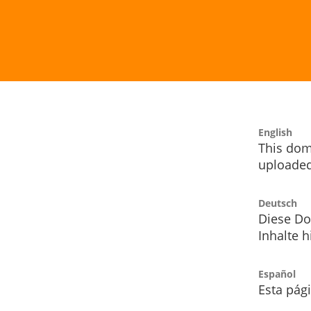
English
This dom
uploaded
Deutsch
Diese Do
Inhalte h
Español
Esta pág